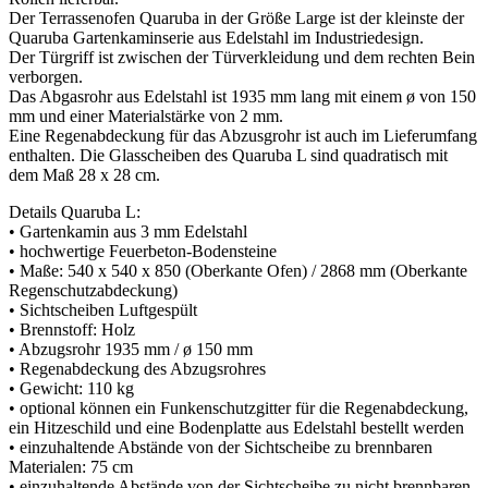
Der Terrassenofen Quaruba in der Größe Large ist der kleinste der
Quaruba Gartenkaminserie aus Edelstahl im Industriedesign.
Der Türgriff ist zwischen der Türverkleidung und dem rechten Bein
verborgen.
Das Abgasrohr aus Edelstahl ist 1935 mm lang mit einem ø von 150
mm und einer Materialstärke von 2 mm.
Eine Regenabdeckung für das Abzusgrohr ist auch im Lieferumfang
enthalten. Die Glasscheiben des Quaruba L sind quadratisch mit
dem Maß 28 x 28 cm.
Details Quaruba L:
• Gartenkamin aus 3 mm Edelstahl
• hochwertige Feuerbeton-Bodensteine
• Maße: 540 x 540 x 850 (Oberkante Ofen) / 2868 mm (Oberkante
Regenschutzabdeckung)
• Sichtscheiben Luftgespült
• Brennstoff: Holz
• Abzugsrohr 1935 mm / ø 150 mm
• Regenabdeckung des Abzugsrohres
• Gewicht: 110 kg
• optional können ein Funkenschutzgitter für die Regenabdeckung,
ein Hitzeschild und eine Bodenplatte aus Edelstahl bestellt werden
• einzuhaltende Abstände von der Sichtscheibe zu brennbaren
Materialen: 75 cm
• einzuhaltende Abstände von der Sichtscheibe zu nicht brennbaren