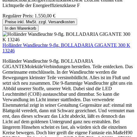
Lichtquelle der Energieeffizienzklasse F
Regulärer Preis:
1.550,00 €
Preise inkl. MwSt. zzgl. Versandkosten
In den Warenkorb
Holländer Wandleuchte 9-flg. BOLLADARIA GIGANTE 300 K
13246
Holländer Wandleuchte 9-flg. BOLLADARIA
GIGANTEMoleküleVerbindungen herstellen. Teile entdecken. Das
Gemeinsame entschlüsseln. In der Wandleuchte werden die
Bewegungen kleinster Teile versinnbildlicht. Alles ist im Fluß und
setzt sich neu zusammen. Die 9-flammige Wandleuchte gibt uns ein
Abbild unserer Stoffe, unserer Welt. Dabei sind die LED
Leuchtmittel (COB) austauschbar und dimmbar. So kann die
Verwandlung im Licht immer stattfinden. Das verwendete
Eisenmaterial zeigt in seiner Gestaltung Gegensätze auf: einmal mit
Blattgold veredelt, dann mit Schwarz gezeichnet. Und vermutet man
erst, dass dieses schwarz das Licht abdeckt, läßt es dennoch das
Licht auf dem goldenen Untergrund ganz neu erstrahlen. Bei
längerem Hinsehen scheint es fast, als würden sich die einzelnen
Kreise bewegen. Doch hier greift die eigene Fantasie ein.MaßeH90