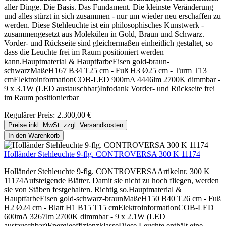
aller Dinge. Die Basis. Das Fundament. Die kleinste Veränderung
und alles stürzt in sich zusammen - nur um wieder neu erschaffen zu
werden. Diese Stehleuchte ist ein philosophisches Kunstwerk -
zusammengesetzt aus Molekülen in Gold, Braun und Schwarz.
Vorder- und Rückseite sind gleichermaßen einheitlich gestaltet, so
dass die Leuchte frei im Raum positioniert werden
kann.Hauptmaterial & HauptfarbeEisen gold-braun-
schwarzMaßeH167 B34 T25 cm - Fuß H3 Ø25 cm - Turm T13
cmElektroinformationCOB-LED 900mA 4446lm 2700K dimmbar -
9 x 3.1W (LED austauschbar)Infodank Vorder- und Rückseite frei
im Raum positionierbar
Regulärer Preis:
2.300,00 €
Preise inkl. MwSt. zzgl. Versandkosten
In den Warenkorb
Holländer Stehleuchte 9-flg. CONTROVERSA 300 K 11174
Holländer Stehleuchte 9-flg. CONTROVERSAArtikelnr. 300 K
11174Aufsteigende Blätter. Damit sie nicht zu hoch fliegen, werden
sie von Stäben festgehalten. Richtig so.Hauptmaterial &
HauptfarbeEisen gold-schwarz-braunMaßeH150 B40 T26 cm - Fuß
H2 Ø24 cm - Blatt H1 B15 T15 cmElektroinformationCOB-LED
600mA 3267lm 2700K dimmbar - 9 x 2.1W (LED
austauschbar)EnergieeffizienzklasseDiese Leuchte enthält eine