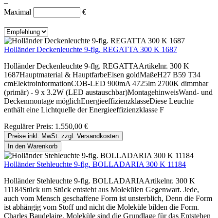
–
Maximal
€
Holländer Deckenleuchte 9-flg. REGATTA 300 K 1687
Holländer Deckenleuchte 9-flg. REGATTAArtikelnr. 300 K
1687Hauptmaterial & HauptfarbeEisen goldMaßeH27 B59 T34
cmElektroinformationCOB-LED 900mA 4725lm 2700K dimmbar
(primär) - 9 x 3.2W (LED austauschbar)MontagehinweisWand- und
Deckenmontage möglichEnergieeffizienzklasseDiese Leuchte
enthält eine Lichtquelle der Energieeffizienzklasse F
Regulärer Preis:
1.550,00 €
Preise inkl. MwSt. zzgl. Versandkosten
In den Warenkorb
Holländer Stehleuchte 9-flg. BOLLADARIA 300 K 11184
Holländer Stehleuchte 9-flg. BOLLADARIAArtikelnr. 300 K
11184Stück um Stück entsteht aus Molekülen Gegenwart. Jede,
auch vom Mensch geschaffene Form ist unsterblich, Denn die Form
ist abhängig vom Stoff und nicht die Moleküle bilden die Form.
Charles Baudelaire. Moleküle sind die Grundlage für das Entstehen