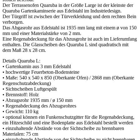
Der Terrassenofen Quaruba in der Größe Large ist der kleinste der
Quaruba Gartenkaminserie aus Edelstahl im Industriedesign.
Der Türgriff ist zwischen der Türverkleidung und dem rechten Bein
verborgen.
Das Abgasrohr aus Edelstahl ist 1935 mm lang mit einem ø von 150
mm und einer Materialstärke von 2 mm.
Eine Regenabdeckung für das Abzusgrohr ist auch im Lieferumfang
enthalten. Die Glasscheiben des Quaruba L sind quadratisch mit
dem Maß 28 x 28 cm.
Details Quaruba L:
• Gartenkamin aus 3 mm Edelstahl
• hochwertige Feuerbeton-Bodensteine
• Maße: 540 x 540 x 850 (Oberkante Ofen) / 2868 mm (Oberkante
Regenschutzabdeckung)
• Sichtscheiben Luftgespült
• Brennstoff: Holz
• Abzugsrohr 1935 mm / ø 150 mm
• Regenabdeckung des Abzugsrohres
• Gewicht: 110 kg
• optional können ein Funkenschutzgitter für die Regenabdeckung,
ein Hitzeschild und eine Bodenplatte aus Edelstahl bestellt werden
• einzuhaltende Abstände von der Sichtscheibe zu brennbaren
Materialen: 75 cm
• einzuhaltende Abstände von der Sichtscheibe zu nicht brennbaren