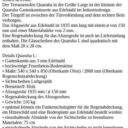
Der Terrassenofen Quaruba in der Größe Large ist der kleinste der
Quaruba Gartenkaminserie aus Edelstahl im Industriedesign.
Der Türgriff ist zwischen der Türverkleidung und dem rechten Bein
verborgen.
Das Abgasrohr aus Edelstahl ist 1935 mm lang mit einem ø von 150
mm und einer Materialstärke von 2 mm.
Eine Regenabdeckung für das Abzusgrohr ist auch im Lieferumfang
enthalten. Die Glasscheiben des Quaruba L sind quadratisch mit
dem Maß 28 x 28 cm.
Details Quaruba L:
• Gartenkamin aus 3 mm Edelstahl
• hochwertige Feuerbeton-Bodensteine
• Maße: 540 x 540 x 850 (Oberkante Ofen) / 2868 mm (Oberkante
Regenschutzabdeckung)
• Sichtscheiben Luftgespült
• Brennstoff: Holz
• Abzugsrohr 1935 mm / ø 150 mm
• Regenabdeckung des Abzugsrohres
• Gewicht: 110 kg
• optional können ein Funkenschutzgitter für die Regenabdeckung,
ein Hitzeschild und eine Bodenplatte aus Edelstahl bestellt werden
• einzuhaltende Abstände von der Sichtscheibe zu brennbaren
Materialen: 75 cm
• einzuhaltende Abstände von der Sichtscheibe zu nicht brennbaren