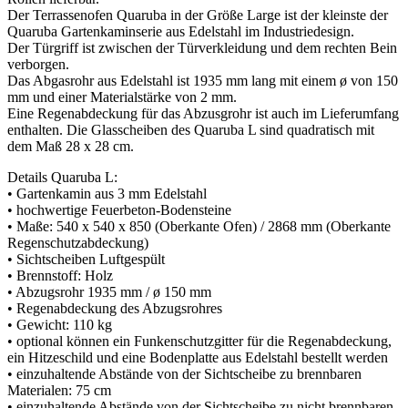
Der Terrassenofen Quaruba in der Größe Large ist der kleinste der
Quaruba Gartenkaminserie aus Edelstahl im Industriedesign.
Der Türgriff ist zwischen der Türverkleidung und dem rechten Bein
verborgen.
Das Abgasrohr aus Edelstahl ist 1935 mm lang mit einem ø von 150
mm und einer Materialstärke von 2 mm.
Eine Regenabdeckung für das Abzusgrohr ist auch im Lieferumfang
enthalten. Die Glasscheiben des Quaruba L sind quadratisch mit
dem Maß 28 x 28 cm.
Details Quaruba L:
• Gartenkamin aus 3 mm Edelstahl
• hochwertige Feuerbeton-Bodensteine
• Maße: 540 x 540 x 850 (Oberkante Ofen) / 2868 mm (Oberkante
Regenschutzabdeckung)
• Sichtscheiben Luftgespült
• Brennstoff: Holz
• Abzugsrohr 1935 mm / ø 150 mm
• Regenabdeckung des Abzugsrohres
• Gewicht: 110 kg
• optional können ein Funkenschutzgitter für die Regenabdeckung,
ein Hitzeschild und eine Bodenplatte aus Edelstahl bestellt werden
• einzuhaltende Abstände von der Sichtscheibe zu brennbaren
Materialen: 75 cm
• einzuhaltende Abstände von der Sichtscheibe zu nicht brennbaren