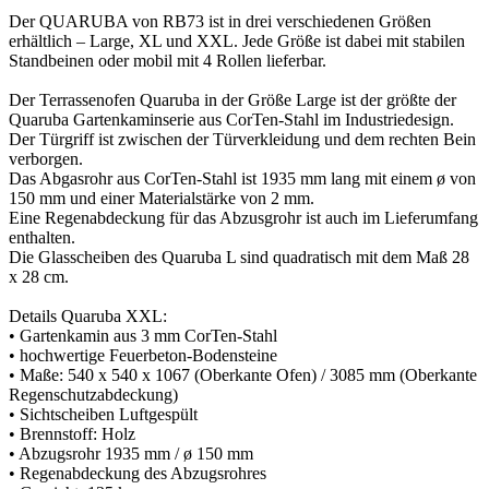
Der QUARUBA von RB73 ist in drei verschiedenen Größen
erhältlich – Large, XL und XXL. Jede Größe ist dabei mit stabilen
Standbeinen oder mobil mit 4 Rollen lieferbar.
Der Terrassenofen Quaruba in der Größe Large ist der größte der
Quaruba Gartenkaminserie aus CorTen-Stahl im Industriedesign.
Der Türgriff ist zwischen der Türverkleidung und dem rechten Bein
verborgen.
Das Abgasrohr aus CorTen-Stahl ist 1935 mm lang mit einem ø von
150 mm und einer Materialstärke von 2 mm.
Eine Regenabdeckung für das Abzusgrohr ist auch im Lieferumfang
enthalten.
Die Glasscheiben des Quaruba L sind quadratisch mit dem Maß 28
x 28 cm.
Details Quaruba XXL:
• Gartenkamin aus 3 mm CorTen-Stahl
• hochwertige Feuerbeton-Bodensteine
• Maße: 540 x 540 x 1067 (Oberkante Ofen) / 3085 mm (Oberkante
Regenschutzabdeckung)
• Sichtscheiben Luftgespült
• Brennstoff: Holz
• Abzugsrohr 1935 mm / ø 150 mm
• Regenabdeckung des Abzugsrohres