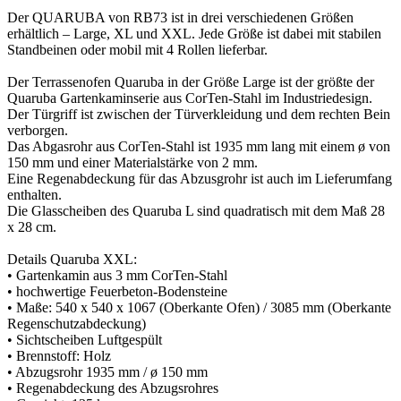
Der QUARUBA von RB73 ist in drei verschiedenen Größen
erhältlich – Large, XL und XXL. Jede Größe ist dabei mit stabilen
Standbeinen oder mobil mit 4 Rollen lieferbar.
Der Terrassenofen Quaruba in der Größe Large ist der größte der
Quaruba Gartenkaminserie aus CorTen-Stahl im Industriedesign.
Der Türgriff ist zwischen der Türverkleidung und dem rechten Bein
verborgen.
Das Abgasrohr aus CorTen-Stahl ist 1935 mm lang mit einem ø von
150 mm und einer Materialstärke von 2 mm.
Eine Regenabdeckung für das Abzusgrohr ist auch im Lieferumfang
enthalten.
Die Glasscheiben des Quaruba L sind quadratisch mit dem Maß 28
x 28 cm.
Details Quaruba XXL:
• Gartenkamin aus 3 mm CorTen-Stahl
• hochwertige Feuerbeton-Bodensteine
• Maße: 540 x 540 x 1067 (Oberkante Ofen) / 3085 mm (Oberkante
Regenschutzabdeckung)
• Sichtscheiben Luftgespült
• Brennstoff: Holz
• Abzugsrohr 1935 mm / ø 150 mm
• Regenabdeckung des Abzugsrohres