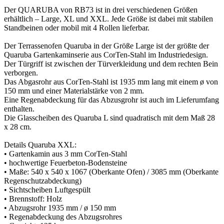
Der QUARUBA von RB73 ist in drei verschiedenen Größen
erhältlich – Large, XL und XXL. Jede Größe ist dabei mit stabilen
Standbeinen oder mobil mit 4 Rollen lieferbar.
Der Terrassenofen Quaruba in der Größe Large ist der größte der
Quaruba Gartenkaminserie aus CorTen-Stahl im Industriedesign.
Der Türgriff ist zwischen der Türverkleidung und dem rechten Bein
verborgen.
Das Abgasrohr aus CorTen-Stahl ist 1935 mm lang mit einem ø von
150 mm und einer Materialstärke von 2 mm.
Eine Regenabdeckung für das Abzusgrohr ist auch im Lieferumfang
enthalten.
Die Glasscheiben des Quaruba L sind quadratisch mit dem Maß 28
x 28 cm.
Details Quaruba XXL:
• Gartenkamin aus 3 mm CorTen-Stahl
• hochwertige Feuerbeton-Bodensteine
• Maße: 540 x 540 x 1067 (Oberkante Ofen) / 3085 mm (Oberkante
Regenschutzabdeckung)
• Sichtscheiben Luftgespült
• Brennstoff: Holz
• Abzugsrohr 1935 mm / ø 150 mm
• Regenabdeckung des Abzugsrohres