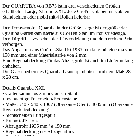
Der QUARUBA von RB73 ist in drei verschiedenen Größen
erhältlich – Large, XL und XXL. Jede Größe ist dabei mit stabilen
Standbeinen oder mobil mit 4 Rollen lieferbar.
Der Terrassenofen Quaruba in der Größe Large ist der größte der
Quaruba Gartenkaminserie aus CorTen-Stahl im Industriedesign.
Der Türgriff ist zwischen der Türverkleidung und dem rechten Bein
verborgen.
Das Abgasrohr aus CorTen-Stahl ist 1935 mm lang mit einem ø von
150 mm und einer Materialstärke von 2 mm.
Eine Regenabdeckung für das Abzusgrohr ist auch im Lieferumfang
enthalten.
Die Glasscheiben des Quaruba L sind quadratisch mit dem Maß 28
x 28 cm.
Details Quaruba XXL:
• Gartenkamin aus 3 mm CorTen-Stahl
• hochwertige Feuerbeton-Bodensteine
• Maße: 540 x 540 x 1067 (Oberkante Ofen) / 3085 mm (Oberkante
Regenschutzabdeckung)
• Sichtscheiben Luftgespült
• Brennstoff: Holz
• Abzugsrohr 1935 mm / ø 150 mm
• Regenabdeckung des Abzugsrohres