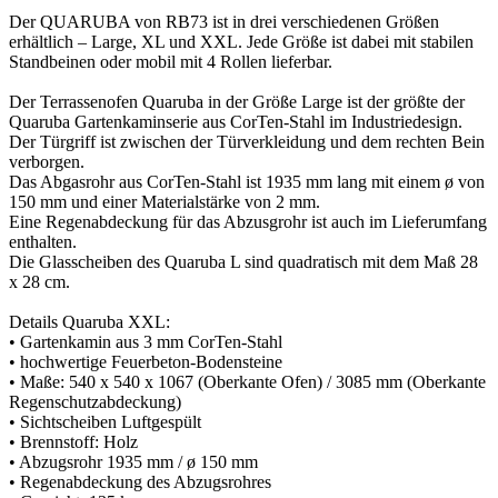
Der QUARUBA von RB73 ist in drei verschiedenen Größen
erhältlich – Large, XL und XXL. Jede Größe ist dabei mit stabilen
Standbeinen oder mobil mit 4 Rollen lieferbar.
Der Terrassenofen Quaruba in der Größe Large ist der größte der
Quaruba Gartenkaminserie aus CorTen-Stahl im Industriedesign.
Der Türgriff ist zwischen der Türverkleidung und dem rechten Bein
verborgen.
Das Abgasrohr aus CorTen-Stahl ist 1935 mm lang mit einem ø von
150 mm und einer Materialstärke von 2 mm.
Eine Regenabdeckung für das Abzusgrohr ist auch im Lieferumfang
enthalten.
Die Glasscheiben des Quaruba L sind quadratisch mit dem Maß 28
x 28 cm.
Details Quaruba XXL:
• Gartenkamin aus 3 mm CorTen-Stahl
• hochwertige Feuerbeton-Bodensteine
• Maße: 540 x 540 x 1067 (Oberkante Ofen) / 3085 mm (Oberkante
Regenschutzabdeckung)
• Sichtscheiben Luftgespült
• Brennstoff: Holz
• Abzugsrohr 1935 mm / ø 150 mm
• Regenabdeckung des Abzugsrohres