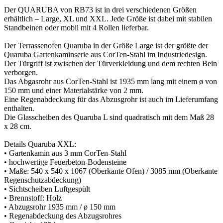
Der QUARUBA von RB73 ist in drei verschiedenen Größen
erhältlich – Large, XL und XXL. Jede Größe ist dabei mit stabilen
Standbeinen oder mobil mit 4 Rollen lieferbar.
Der Terrassenofen Quaruba in der Größe Large ist der größte der
Quaruba Gartenkaminserie aus CorTen-Stahl im Industriedesign.
Der Türgriff ist zwischen der Türverkleidung und dem rechten Bein
verborgen.
Das Abgasrohr aus CorTen-Stahl ist 1935 mm lang mit einem ø von
150 mm und einer Materialstärke von 2 mm.
Eine Regenabdeckung für das Abzusgrohr ist auch im Lieferumfang
enthalten.
Die Glasscheiben des Quaruba L sind quadratisch mit dem Maß 28
x 28 cm.
Details Quaruba XXL:
• Gartenkamin aus 3 mm CorTen-Stahl
• hochwertige Feuerbeton-Bodensteine
• Maße: 540 x 540 x 1067 (Oberkante Ofen) / 3085 mm (Oberkante
Regenschutzabdeckung)
• Sichtscheiben Luftgespült
• Brennstoff: Holz
• Abzugsrohr 1935 mm / ø 150 mm
• Regenabdeckung des Abzugsrohres