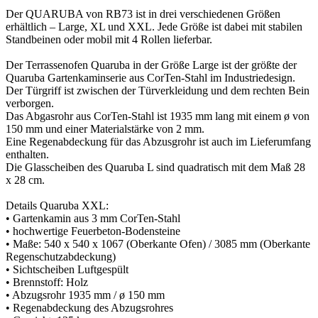
Der QUARUBA von RB73 ist in drei verschiedenen Größen
erhältlich – Large, XL und XXL. Jede Größe ist dabei mit stabilen
Standbeinen oder mobil mit 4 Rollen lieferbar.
Der Terrassenofen Quaruba in der Größe Large ist der größte der
Quaruba Gartenkaminserie aus CorTen-Stahl im Industriedesign.
Der Türgriff ist zwischen der Türverkleidung und dem rechten Bein
verborgen.
Das Abgasrohr aus CorTen-Stahl ist 1935 mm lang mit einem ø von
150 mm und einer Materialstärke von 2 mm.
Eine Regenabdeckung für das Abzusgrohr ist auch im Lieferumfang
enthalten.
Die Glasscheiben des Quaruba L sind quadratisch mit dem Maß 28
x 28 cm.
Details Quaruba XXL:
• Gartenkamin aus 3 mm CorTen-Stahl
• hochwertige Feuerbeton-Bodensteine
• Maße: 540 x 540 x 1067 (Oberkante Ofen) / 3085 mm (Oberkante
Regenschutzabdeckung)
• Sichtscheiben Luftgespült
• Brennstoff: Holz
• Abzugsrohr 1935 mm / ø 150 mm
• Regenabdeckung des Abzugsrohres