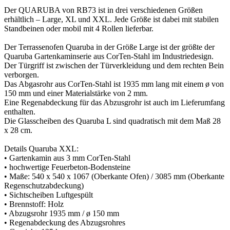
Der QUARUBA von RB73 ist in drei verschiedenen Größen
erhältlich – Large, XL und XXL. Jede Größe ist dabei mit stabilen
Standbeinen oder mobil mit 4 Rollen lieferbar.
Der Terrassenofen Quaruba in der Größe Large ist der größte der
Quaruba Gartenkaminserie aus CorTen-Stahl im Industriedesign.
Der Türgriff ist zwischen der Türverkleidung und dem rechten Bein
verborgen.
Das Abgasrohr aus CorTen-Stahl ist 1935 mm lang mit einem ø von
150 mm und einer Materialstärke von 2 mm.
Eine Regenabdeckung für das Abzusgrohr ist auch im Lieferumfang
enthalten.
Die Glasscheiben des Quaruba L sind quadratisch mit dem Maß 28
x 28 cm.
Details Quaruba XXL:
• Gartenkamin aus 3 mm CorTen-Stahl
• hochwertige Feuerbeton-Bodensteine
• Maße: 540 x 540 x 1067 (Oberkante Ofen) / 3085 mm (Oberkante
Regenschutzabdeckung)
• Sichtscheiben Luftgespült
• Brennstoff: Holz
• Abzugsrohr 1935 mm / ø 150 mm
• Regenabdeckung des Abzugsrohres