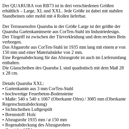
Der QUARUBA von RB73 ist in drei verschiedenen Größen
erhältlich – Large, XL und XXL. Jede Größe ist dabei mit stabilen
Standbeinen oder mobil mit 4 Rollen lieferbar.
Der Terrassenofen Quaruba in der Größe Large ist der größte der
Quaruba Gartenkaminserie aus CorTen-Stahl im Industriedesign.
Der Türgriff ist zwischen der Türverkleidung und dem rechten Bein
verborgen.
Das Abgasrohr aus CorTen-Stahl ist 1935 mm lang mit einem ø von
150 mm und einer Materialstärke von 2 mm.
Eine Regenabdeckung für das Abzusgrohr ist auch im Lieferumfang
enthalten.
Die Glasscheiben des Quaruba L sind quadratisch mit dem Maß 28
x 28 cm.
Details Quaruba XXL:
• Gartenkamin aus 3 mm CorTen-Stahl
• hochwertige Feuerbeton-Bodensteine
• Maße: 540 x 540 x 1067 (Oberkante Ofen) / 3085 mm (Oberkante
Regenschutzabdeckung)
• Sichtscheiben Luftgespült
• Brennstoff: Holz
• Abzugsrohr 1935 mm / ø 150 mm
• Regenabdeckung des Abzugsrohres