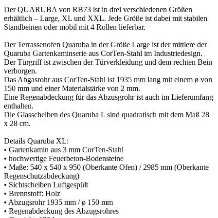
Der QUARUBA von RB73 ist in drei verschiedenen Größen
erhältlich – Large, XL und XXL. Jede Größe ist dabei mit stabilen
Standbeinen oder mobil mit 4 Rollen lieferbar.
Der Terrassenofen Quaruba in der Größe Large ist der mittlere der
Quaruba Gartenkaminserie aus CorTen-Stahl im Industriedesign.
Der Türgriff ist zwischen der Türverkleidung und dem rechten Bein
verborgen.
Das Abgasrohr aus CorTen-Stahl ist 1935 mm lang mit einem ø von
150 mm und einer Materialstärke von 2 mm.
Eine Regenabdeckung für das Abzusgrohr ist auch im Lieferumfang
enthalten.
Die Glasscheiben des Quaruba L sind quadratisch mit dem Maß 28
x 28 cm.
Details Quaruba XL:
• Gartenkamin aus 3 mm CorTen-Stahl
• hochwertige Feuerbeton-Bodensteine
• Maße: 540 x 540 x 950 (Oberkante Ofen) / 2985 mm (Oberkante
Regenschutzabdeckung)
• Sichtscheiben Luftgespült
• Brennstoff: Holz
• Abzugsrohr 1935 mm / ø 150 mm
• Regenabdeckung des Abzugsrohres