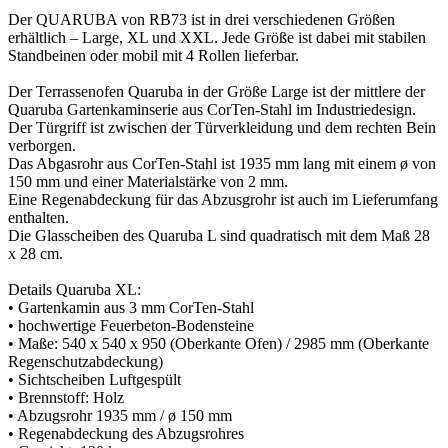
Der QUARUBA von RB73 ist in drei verschiedenen Größen
erhältlich – Large, XL und XXL. Jede Größe ist dabei mit stabilen
Standbeinen oder mobil mit 4 Rollen lieferbar.
Der Terrassenofen Quaruba in der Größe Large ist der mittlere der
Quaruba Gartenkaminserie aus CorTen-Stahl im Industriedesign.
Der Türgriff ist zwischen der Türverkleidung und dem rechten Bein
verborgen.
Das Abgasrohr aus CorTen-Stahl ist 1935 mm lang mit einem ø von
150 mm und einer Materialstärke von 2 mm.
Eine Regenabdeckung für das Abzusgrohr ist auch im Lieferumfang
enthalten.
Die Glasscheiben des Quaruba L sind quadratisch mit dem Maß 28
x 28 cm.
Details Quaruba XL:
• Gartenkamin aus 3 mm CorTen-Stahl
• hochwertige Feuerbeton-Bodensteine
• Maße: 540 x 540 x 950 (Oberkante Ofen) / 2985 mm (Oberkante
Regenschutzabdeckung)
• Sichtscheiben Luftgespült
• Brennstoff: Holz
• Abzugsrohr 1935 mm / ø 150 mm
• Regenabdeckung des Abzugsrohres