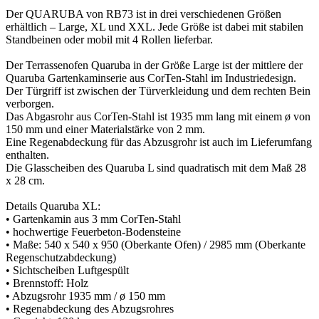
Der QUARUBA von RB73 ist in drei verschiedenen Größen
erhältlich – Large, XL und XXL. Jede Größe ist dabei mit stabilen
Standbeinen oder mobil mit 4 Rollen lieferbar.
Der Terrassenofen Quaruba in der Größe Large ist der mittlere der
Quaruba Gartenkaminserie aus CorTen-Stahl im Industriedesign.
Der Türgriff ist zwischen der Türverkleidung und dem rechten Bein
verborgen.
Das Abgasrohr aus CorTen-Stahl ist 1935 mm lang mit einem ø von
150 mm und einer Materialstärke von 2 mm.
Eine Regenabdeckung für das Abzusgrohr ist auch im Lieferumfang
enthalten.
Die Glasscheiben des Quaruba L sind quadratisch mit dem Maß 28
x 28 cm.
Details Quaruba XL:
• Gartenkamin aus 3 mm CorTen-Stahl
• hochwertige Feuerbeton-Bodensteine
• Maße: 540 x 540 x 950 (Oberkante Ofen) / 2985 mm (Oberkante
Regenschutzabdeckung)
• Sichtscheiben Luftgespült
• Brennstoff: Holz
• Abzugsrohr 1935 mm / ø 150 mm
• Regenabdeckung des Abzugsrohres