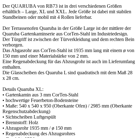
Der QUARUBA von RB73 ist in drei verschiedenen Größen
erhältlich – Large, XL und XXL. Jede Größe ist dabei mit stabilen
Standbeinen oder mobil mit 4 Rollen lieferbar.
Der Terrassenofen Quaruba in der Größe Large ist der mittlere der
Quaruba Gartenkaminserie aus CorTen-Stahl im Industriedesign.
Der Türgriff ist zwischen der Türverkleidung und dem rechten Bein
verborgen.
Das Abgasrohr aus CorTen-Stahl ist 1935 mm lang mit einem ø von
150 mm und einer Materialstärke von 2 mm.
Eine Regenabdeckung für das Abzusgrohr ist auch im Lieferumfang
enthalten.
Die Glasscheiben des Quaruba L sind quadratisch mit dem Maß 28
x 28 cm.
Details Quaruba XL:
• Gartenkamin aus 3 mm CorTen-Stahl
• hochwertige Feuerbeton-Bodensteine
• Maße: 540 x 540 x 950 (Oberkante Ofen) / 2985 mm (Oberkante
Regenschutzabdeckung)
• Sichtscheiben Luftgespült
• Brennstoff: Holz
• Abzugsrohr 1935 mm / ø 150 mm
• Regenabdeckung des Abzugsrohres