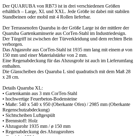
Der QUARUBA von RB73 ist in drei verschiedenen Größen
erhältlich – Large, XL und XXL. Jede Größe ist dabei mit stabilen
Standbeinen oder mobil mit 4 Rollen lieferbar.
Der Terrassenofen Quaruba in der Größe Large ist der mittlere der
Quaruba Gartenkaminserie aus CorTen-Stahl im Industriedesign.
Der Türgriff ist zwischen der Türverkleidung und dem rechten Bein
verborgen.
Das Abgasrohr aus CorTen-Stahl ist 1935 mm lang mit einem ø von
150 mm und einer Materialstärke von 2 mm.
Eine Regenabdeckung für das Abzusgrohr ist auch im Lieferumfang
enthalten.
Die Glasscheiben des Quaruba L sind quadratisch mit dem Maß 28
x 28 cm.
Details Quaruba XL:
• Gartenkamin aus 3 mm CorTen-Stahl
• hochwertige Feuerbeton-Bodensteine
• Maße: 540 x 540 x 950 (Oberkante Ofen) / 2985 mm (Oberkante
Regenschutzabdeckung)
• Sichtscheiben Luftgespült
• Brennstoff: Holz
• Abzugsrohr 1935 mm / ø 150 mm
• Regenabdeckung des Abzugsrohres