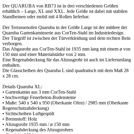
Der QUARUBA von RB73 ist in drei verschiedenen Größen
erhältlich – Large, XL und XXL. Jede Größe ist dabei mit stabilen
Standbeinen oder mobil mit 4 Rollen lieferbar.
Der Terrassenofen Quaruba in der Größe Large ist der mittlere der
Quaruba Gartenkaminserie aus CorTen-Stahl im Industriedesign.
Der Türgriff ist zwischen der Türverkleidung und dem rechten Bein
verborgen.
Das Abgasrohr aus CorTen-Stahl ist 1935 mm lang mit einem ø von
150 mm und einer Materialstärke von 2 mm.
Eine Regenabdeckung für das Abzusgrohr ist auch im Lieferumfang
enthalten.
Die Glasscheiben des Quaruba L sind quadratisch mit dem Maß 28
x 28 cm.
Details Quaruba XL:
• Gartenkamin aus 3 mm CorTen-Stahl
• hochwertige Feuerbeton-Bodensteine
• Maße: 540 x 540 x 950 (Oberkante Ofen) / 2985 mm (Oberkante
Regenschutzabdeckung)
• Sichtscheiben Luftgespült
• Brennstoff: Holz
• Abzugsrohr 1935 mm / ø 150 mm
• Regenabdeckung des Abzugsrohres