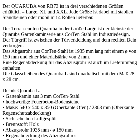
Der QUARUBA von RB73 ist in drei verschiedenen Größen
erhältlich – Large, XL und XXL. Jede Größe ist dabei mit stabilen
Standbeinen oder mobil mit 4 Rollen lieferbar.
Der Terrassenofen Quaruba in der Größe Large ist der kleinste der
Quaruba Gartenkaminserie aus CorTen-Stahl im Industriedesign.
Der Türgriff ist zwischen der Türverkleidung und dem rechten Bein
verborgen.
Das Abgasrohr aus CorTen-Stahl ist 1935 mm lang mit einem ø von
150 mm und einer Materialstärke von 2 mm.
Eine Regenabdeckung für das Abzusgrohr ist auch im Lieferumfang
enthalten.
Die Glasscheiben des Quaruba L sind quadratisch mit dem Maß 28
x 28 cm.
Details Quaruba L:
• Gartenkamin aus 3 mm CorTen-Stahl
• hochwertige Feuerbeton-Bodensteine
• Maße: 540 x 540 x 850 (Oberkante Ofen) / 2868 mm (Oberkante
Regenschutzabdeckung)
• Sichtscheiben Luftgespült
• Brennstoff: Holz
• Abzugsrohr 1935 mm / ø 150 mm
• Regenabdeckung des Abzugsrohres