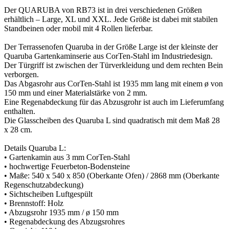
Der QUARUBA von RB73 ist in drei verschiedenen Größen
erhältlich – Large, XL und XXL. Jede Größe ist dabei mit stabilen
Standbeinen oder mobil mit 4 Rollen lieferbar.
Der Terrassenofen Quaruba in der Größe Large ist der kleinste der
Quaruba Gartenkaminserie aus CorTen-Stahl im Industriedesign.
Der Türgriff ist zwischen der Türverkleidung und dem rechten Bein
verborgen.
Das Abgasrohr aus CorTen-Stahl ist 1935 mm lang mit einem ø von
150 mm und einer Materialstärke von 2 mm.
Eine Regenabdeckung für das Abzusgrohr ist auch im Lieferumfang
enthalten.
Die Glasscheiben des Quaruba L sind quadratisch mit dem Maß 28
x 28 cm.
Details Quaruba L:
• Gartenkamin aus 3 mm CorTen-Stahl
• hochwertige Feuerbeton-Bodensteine
• Maße: 540 x 540 x 850 (Oberkante Ofen) / 2868 mm (Oberkante
Regenschutzabdeckung)
• Sichtscheiben Luftgespült
• Brennstoff: Holz
• Abzugsrohr 1935 mm / ø 150 mm
• Regenabdeckung des Abzugsrohres