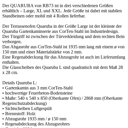
Der QUARUBA von RB73 ist in drei verschiedenen Größen
erhältlich – Large, XL und XXL. Jede Größe ist dabei mit stabilen
Standbeinen oder mobil mit 4 Rollen lieferbar.
Der Terrassenofen Quaruba in der Größe Large ist der kleinste der
Quaruba Gartenkaminserie aus CorTen-Stahl im Industriedesign.
Der Türgriff ist zwischen der Türverkleidung und dem rechten Bein
verborgen.
Das Abgasrohr aus CorTen-Stahl ist 1935 mm lang mit einem ø von
150 mm und einer Materialstärke von 2 mm.
Eine Regenabdeckung für das Abzusgrohr ist auch im Lieferumfang
enthalten.
Die Glasscheiben des Quaruba L sind quadratisch mit dem Maß 28
x 28 cm.
Details Quaruba L:
• Gartenkamin aus 3 mm CorTen-Stahl
• hochwertige Feuerbeton-Bodensteine
• Maße: 540 x 540 x 850 (Oberkante Ofen) / 2868 mm (Oberkante
Regenschutzabdeckung)
• Sichtscheiben Luftgespült
• Brennstoff: Holz
• Abzugsrohr 1935 mm / ø 150 mm
• Regenabdeckung des Abzugsrohres