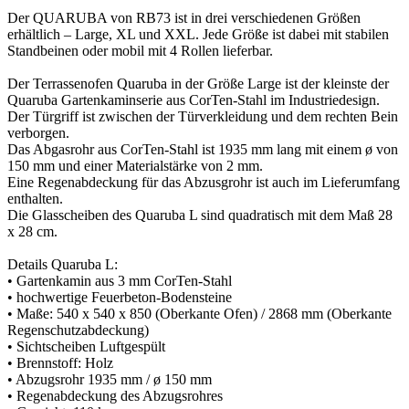
Der QUARUBA von RB73 ist in drei verschiedenen Größen
erhältlich – Large, XL und XXL. Jede Größe ist dabei mit stabilen
Standbeinen oder mobil mit 4 Rollen lieferbar.
Der Terrassenofen Quaruba in der Größe Large ist der kleinste der
Quaruba Gartenkaminserie aus CorTen-Stahl im Industriedesign.
Der Türgriff ist zwischen der Türverkleidung und dem rechten Bein
verborgen.
Das Abgasrohr aus CorTen-Stahl ist 1935 mm lang mit einem ø von
150 mm und einer Materialstärke von 2 mm.
Eine Regenabdeckung für das Abzusgrohr ist auch im Lieferumfang
enthalten.
Die Glasscheiben des Quaruba L sind quadratisch mit dem Maß 28
x 28 cm.
Details Quaruba L:
• Gartenkamin aus 3 mm CorTen-Stahl
• hochwertige Feuerbeton-Bodensteine
• Maße: 540 x 540 x 850 (Oberkante Ofen) / 2868 mm (Oberkante
Regenschutzabdeckung)
• Sichtscheiben Luftgespült
• Brennstoff: Holz
• Abzugsrohr 1935 mm / ø 150 mm
• Regenabdeckung des Abzugsrohres