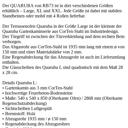
Der QUARUBA von RB73 ist in drei verschiedenen Größen
erhältlich – Large, XL und XXL. Jede Größe ist dabei mit stabilen
Standbeinen oder mobil mit 4 Rollen lieferbar.
Der Terrassenofen Quaruba in der Größe Large ist der kleinste der
Quaruba Gartenkaminserie aus CorTen-Stahl im Industriedesign.
Der Türgriff ist zwischen der Türverkleidung und dem rechten Bein
verborgen.
Das Abgasrohr aus CorTen-Stahl ist 1935 mm lang mit einem ø von
150 mm und einer Materialstärke von 2 mm.
Eine Regenabdeckung für das Abzusgrohr ist auch im Lieferumfang
enthalten.
Die Glasscheiben des Quaruba L sind quadratisch mit dem Maß 28
x 28 cm.
Details Quaruba L:
• Gartenkamin aus 3 mm CorTen-Stahl
• hochwertige Feuerbeton-Bodensteine
• Maße: 540 x 540 x 850 (Oberkante Ofen) / 2868 mm (Oberkante
Regenschutzabdeckung)
• Sichtscheiben Luftgespült
• Brennstoff: Holz
• Abzugsrohr 1935 mm / ø 150 mm
• Regenabdeckung des Abzugsrohres