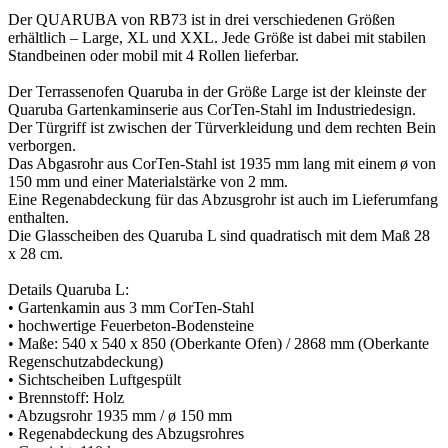
Der QUARUBA von RB73 ist in drei verschiedenen Größen
erhältlich – Large, XL und XXL. Jede Größe ist dabei mit stabilen
Standbeinen oder mobil mit 4 Rollen lieferbar.
Der Terrassenofen Quaruba in der Größe Large ist der kleinste der
Quaruba Gartenkaminserie aus CorTen-Stahl im Industriedesign.
Der Türgriff ist zwischen der Türverkleidung und dem rechten Bein
verborgen.
Das Abgasrohr aus CorTen-Stahl ist 1935 mm lang mit einem ø von
150 mm und einer Materialstärke von 2 mm.
Eine Regenabdeckung für das Abzusgrohr ist auch im Lieferumfang
enthalten.
Die Glasscheiben des Quaruba L sind quadratisch mit dem Maß 28
x 28 cm.
Details Quaruba L:
• Gartenkamin aus 3 mm CorTen-Stahl
• hochwertige Feuerbeton-Bodensteine
• Maße: 540 x 540 x 850 (Oberkante Ofen) / 2868 mm (Oberkante
Regenschutzabdeckung)
• Sichtscheiben Luftgespült
• Brennstoff: Holz
• Abzugsrohr 1935 mm / ø 150 mm
• Regenabdeckung des Abzugsrohres