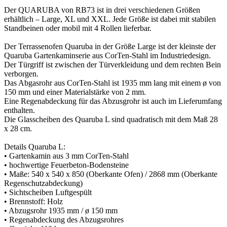
Der QUARUBA von RB73 ist in drei verschiedenen Größen
erhältlich – Large, XL und XXL. Jede Größe ist dabei mit stabilen
Standbeinen oder mobil mit 4 Rollen lieferbar.
Der Terrassenofen Quaruba in der Größe Large ist der kleinste der
Quaruba Gartenkaminserie aus CorTen-Stahl im Industriedesign.
Der Türgriff ist zwischen der Türverkleidung und dem rechten Bein
verborgen.
Das Abgasrohr aus CorTen-Stahl ist 1935 mm lang mit einem ø von
150 mm und einer Materialstärke von 2 mm.
Eine Regenabdeckung für das Abzusgrohr ist auch im Lieferumfang
enthalten.
Die Glasscheiben des Quaruba L sind quadratisch mit dem Maß 28
x 28 cm.
Details Quaruba L:
• Gartenkamin aus 3 mm CorTen-Stahl
• hochwertige Feuerbeton-Bodensteine
• Maße: 540 x 540 x 850 (Oberkante Ofen) / 2868 mm (Oberkante
Regenschutzabdeckung)
• Sichtscheiben Luftgespült
• Brennstoff: Holz
• Abzugsrohr 1935 mm / ø 150 mm
• Regenabdeckung des Abzugsrohres