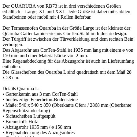
Der QUARUBA von RB73 ist in drei verschiedenen Größen
erhältlich – Large, XL und XXL. Jede Größe ist dabei mit stabilen
Standbeinen oder mobil mit 4 Rollen lieferbar.
Der Terrassenofen Quaruba in der Größe Large ist der kleinste der
Quaruba Gartenkaminserie aus CorTen-Stahl im Industriedesign.
Der Türgriff ist zwischen der Türverkleidung und dem rechten Bein
verborgen.
Das Abgasrohr aus CorTen-Stahl ist 1935 mm lang mit einem ø von
150 mm und einer Materialstärke von 2 mm.
Eine Regenabdeckung für das Abzusgrohr ist auch im Lieferumfang
enthalten.
Die Glasscheiben des Quaruba L sind quadratisch mit dem Maß 28
x 28 cm.
Details Quaruba L:
• Gartenkamin aus 3 mm CorTen-Stahl
• hochwertige Feuerbeton-Bodensteine
• Maße: 540 x 540 x 850 (Oberkante Ofen) / 2868 mm (Oberkante
Regenschutzabdeckung)
• Sichtscheiben Luftgespült
• Brennstoff: Holz
• Abzugsrohr 1935 mm / ø 150 mm
• Regenabdeckung des Abzugsrohres