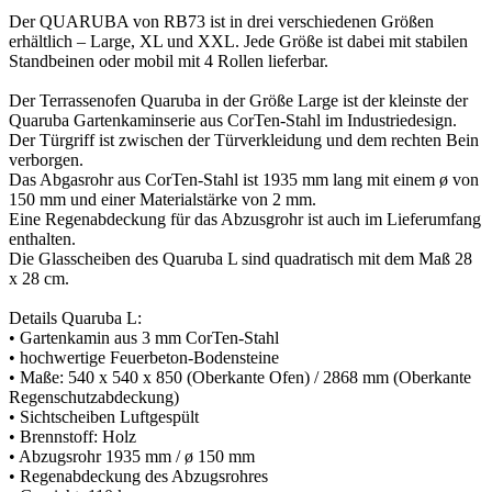
Der QUARUBA von RB73 ist in drei verschiedenen Größen
erhältlich – Large, XL und XXL. Jede Größe ist dabei mit stabilen
Standbeinen oder mobil mit 4 Rollen lieferbar.
Der Terrassenofen Quaruba in der Größe Large ist der kleinste der
Quaruba Gartenkaminserie aus CorTen-Stahl im Industriedesign.
Der Türgriff ist zwischen der Türverkleidung und dem rechten Bein
verborgen.
Das Abgasrohr aus CorTen-Stahl ist 1935 mm lang mit einem ø von
150 mm und einer Materialstärke von 2 mm.
Eine Regenabdeckung für das Abzusgrohr ist auch im Lieferumfang
enthalten.
Die Glasscheiben des Quaruba L sind quadratisch mit dem Maß 28
x 28 cm.
Details Quaruba L:
• Gartenkamin aus 3 mm CorTen-Stahl
• hochwertige Feuerbeton-Bodensteine
• Maße: 540 x 540 x 850 (Oberkante Ofen) / 2868 mm (Oberkante
Regenschutzabdeckung)
• Sichtscheiben Luftgespült
• Brennstoff: Holz
• Abzugsrohr 1935 mm / ø 150 mm
• Regenabdeckung des Abzugsrohres