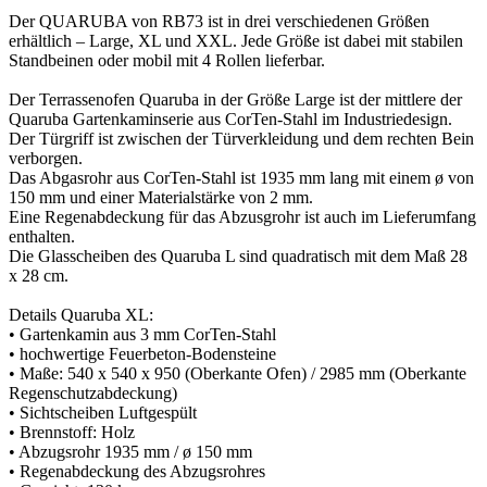
Der QUARUBA von RB73 ist in drei verschiedenen Größen
erhältlich – Large, XL und XXL. Jede Größe ist dabei mit stabilen
Standbeinen oder mobil mit 4 Rollen lieferbar.
Der Terrassenofen Quaruba in der Größe Large ist der mittlere der
Quaruba Gartenkaminserie aus CorTen-Stahl im Industriedesign.
Der Türgriff ist zwischen der Türverkleidung und dem rechten Bein
verborgen.
Das Abgasrohr aus CorTen-Stahl ist 1935 mm lang mit einem ø von
150 mm und einer Materialstärke von 2 mm.
Eine Regenabdeckung für das Abzusgrohr ist auch im Lieferumfang
enthalten.
Die Glasscheiben des Quaruba L sind quadratisch mit dem Maß 28
x 28 cm.
Details Quaruba XL:
• Gartenkamin aus 3 mm CorTen-Stahl
• hochwertige Feuerbeton-Bodensteine
• Maße: 540 x 540 x 950 (Oberkante Ofen) / 2985 mm (Oberkante
Regenschutzabdeckung)
• Sichtscheiben Luftgespült
• Brennstoff: Holz
• Abzugsrohr 1935 mm / ø 150 mm
• Regenabdeckung des Abzugsrohres