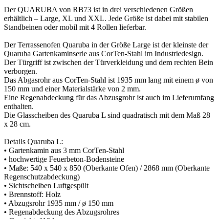
Der QUARUBA von RB73 ist in drei verschiedenen Größen
erhältlich – Large, XL und XXL. Jede Größe ist dabei mit stabilen
Standbeinen oder mobil mit 4 Rollen lieferbar.
Der Terrassenofen Quaruba in der Größe Large ist der kleinste der
Quaruba Gartenkaminserie aus CorTen-Stahl im Industriedesign.
Der Türgriff ist zwischen der Türverkleidung und dem rechten Bein
verborgen.
Das Abgasrohr aus CorTen-Stahl ist 1935 mm lang mit einem ø von
150 mm und einer Materialstärke von 2 mm.
Eine Regenabdeckung für das Abzusgrohr ist auch im Lieferumfang
enthalten.
Die Glasscheiben des Quaruba L sind quadratisch mit dem Maß 28
x 28 cm.
Details Quaruba L:
• Gartenkamin aus 3 mm CorTen-Stahl
• hochwertige Feuerbeton-Bodensteine
• Maße: 540 x 540 x 850 (Oberkante Ofen) / 2868 mm (Oberkante
Regenschutzabdeckung)
• Sichtscheiben Luftgespült
• Brennstoff: Holz
• Abzugsrohr 1935 mm / ø 150 mm
• Regenabdeckung des Abzugsrohres