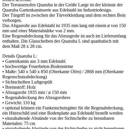
Der Terrassenofen Quaruba in der Größe Large ist der kleinste der
Quaruba Gartenkaminserie aus Edelstahl im Industriedesign.
Der Türgriff ist zwischen der Türverkleidung und dem rechten Bein
verborgen.
Das Abgasrohr aus Edelstahl ist 1935 mm lang mit einem ø von 150
mm und einer Materialstärke von 2 mm.
Eine Regenabdeckung für das Abzusgrohr ist auch im Lieferumfang
enthalten. Die Glasscheiben des Quaruba L sind quadratisch mit
dem Maß 28 x 28 cm.
Details Quaruba L:
• Gartenkamin aus 3 mm Edelstahl
• hochwertige Feuerbeton-Bodensteine
• Maße: 540 x 540 x 850 (Oberkante Ofen) / 2868 mm (Oberkante
Regenschutzabdeckung)
• Sichtscheiben Luftgespült
• Brennstoff: Holz
• Abzugsrohr 1935 mm / ø 150 mm
• Regenabdeckung des Abzugsrohres
• Gewicht: 110 kg
• optional können ein Funkenschutzgitter für die Regenabdeckung,
ein Hitzeschild und eine Bodenplatte aus Edelstahl bestellt werden
• einzuhaltende Abstände von der Sichtscheibe zu brennbaren
Materialen: 75 cm
• einzuhaltende Abstände von der Sichtscheibe zu nicht brennbaren