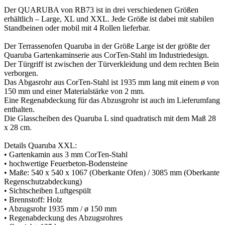
Der QUARUBA von RB73 ist in drei verschiedenen Größen
erhältlich – Large, XL und XXL. Jede Größe ist dabei mit stabilen
Standbeinen oder mobil mit 4 Rollen lieferbar.
Der Terrassenofen Quaruba in der Größe Large ist der größte der
Quaruba Gartenkaminserie aus CorTen-Stahl im Industriedesign.
Der Türgriff ist zwischen der Türverkleidung und dem rechten Bein
verborgen.
Das Abgasrohr aus CorTen-Stahl ist 1935 mm lang mit einem ø von
150 mm und einer Materialstärke von 2 mm.
Eine Regenabdeckung für das Abzusgrohr ist auch im Lieferumfang
enthalten.
Die Glasscheiben des Quaruba L sind quadratisch mit dem Maß 28
x 28 cm.
Details Quaruba XXL:
• Gartenkamin aus 3 mm CorTen-Stahl
• hochwertige Feuerbeton-Bodensteine
• Maße: 540 x 540 x 1067 (Oberkante Ofen) / 3085 mm (Oberkante
Regenschutzabdeckung)
• Sichtscheiben Luftgespült
• Brennstoff: Holz
• Abzugsrohr 1935 mm / ø 150 mm
• Regenabdeckung des Abzugsrohres