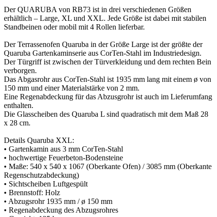
Der QUARUBA von RB73 ist in drei verschiedenen Größen
erhältlich – Large, XL und XXL. Jede Größe ist dabei mit stabilen
Standbeinen oder mobil mit 4 Rollen lieferbar.
Der Terrassenofen Quaruba in der Größe Large ist der größte der
Quaruba Gartenkaminserie aus CorTen-Stahl im Industriedesign.
Der Türgriff ist zwischen der Türverkleidung und dem rechten Bein
verborgen.
Das Abgasrohr aus CorTen-Stahl ist 1935 mm lang mit einem ø von
150 mm und einer Materialstärke von 2 mm.
Eine Regenabdeckung für das Abzusgrohr ist auch im Lieferumfang
enthalten.
Die Glasscheiben des Quaruba L sind quadratisch mit dem Maß 28
x 28 cm.
Details Quaruba XXL:
• Gartenkamin aus 3 mm CorTen-Stahl
• hochwertige Feuerbeton-Bodensteine
• Maße: 540 x 540 x 1067 (Oberkante Ofen) / 3085 mm (Oberkante
Regenschutzabdeckung)
• Sichtscheiben Luftgespült
• Brennstoff: Holz
• Abzugsrohr 1935 mm / ø 150 mm
• Regenabdeckung des Abzugsrohres